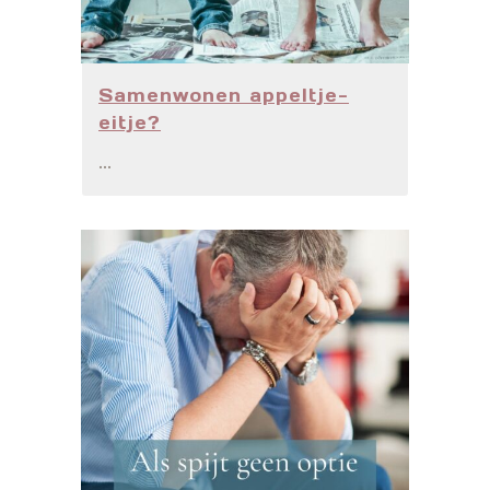
Samenwonen appeltje-
eitje?
...