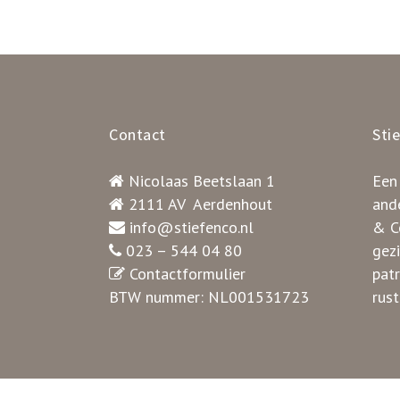
Contact
Sti
Nicolaas Beetslaan 1
Een
2111 AV Aerdenhout
ande
info@stiefenco.nl
& Co
023 – 544 04 80
gez
Contactformulier
pat
BTW nummer: NL001531723
rust