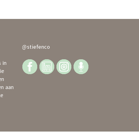
@stiefenco
 in
ie
en
en aan
ke