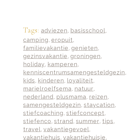
Tags:
adviezen
,
basisschool
,
camping
,
eropuit
,
familievakantie
,
genieten
,
gezinsvakantie
,
groningen
,
holiday
,
kamperen
,
kenniscentrumsamengesteldgezin
,
kids
,
kinderen
,
loyaliteit
,
marielroelfsema
,
natuur
,
nederland
,
plusmama
,
reizen
,
samengesteldgezin
,
staycation
,
stiefcoaching
,
stiefconcept
,
stiefenco
,
strand
,
summer
,
tips
,
travel
,
vakantiegevoel
,
vakantiehuis
,
vakantiehuisje
,