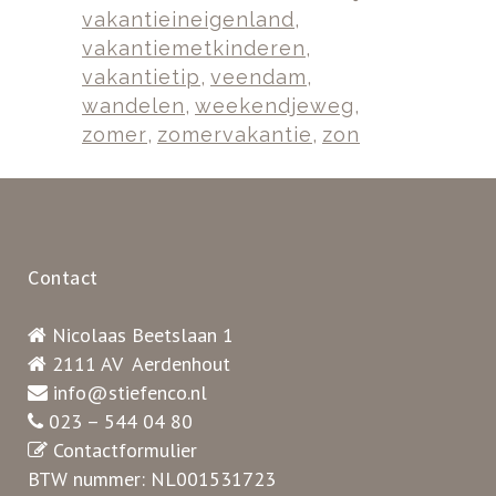
vakantieineigenland
,
vakantiemetkinderen
,
vakantietip
,
veendam
,
wandelen
,
weekendjeweg
,
zomer
,
zomervakantie
,
zon
Contact
Nicolaas Beetslaan 1
2111 AV Aerdenhout
info@stiefenco.nl
023 – 544 04 80
Contactformulier
BTW nummer: NL001531723