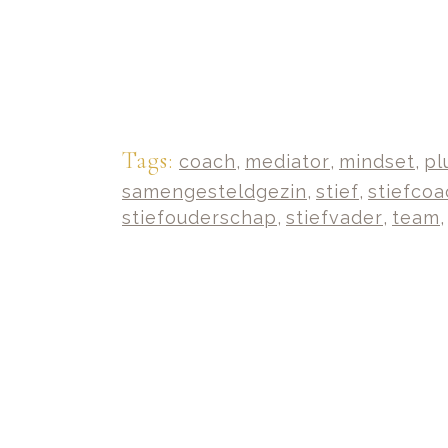
Tags:
coach
,
mediator
,
mindset
,
pl
samengesteldgezin
,
stief
,
stiefcoa
stiefouderschap
,
stiefvader
,
team