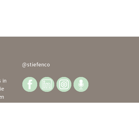
@stiefenco
 in
ie
en
en aan
ke