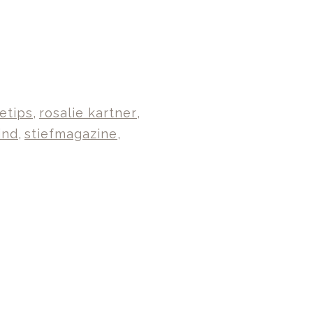
ietips
,
rosalie kartner
,
ind
,
stiefmagazine
,