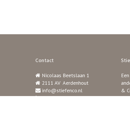
Contact
Sti
Nicolaas Beetslaan 1
Een
2111 AV Aerdenhout
ande
info@stiefenco.nl
& Co
023 – 544 04 80
gez
Contactformulier
pat
BTW nummer: NL001531723
rust