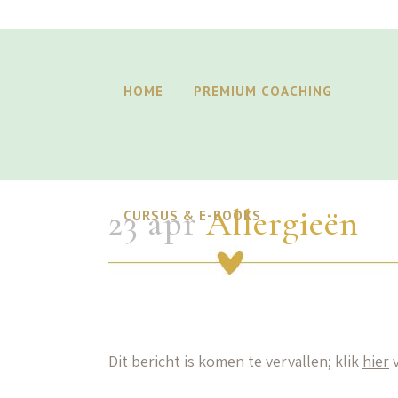
HOME
PREMIUM COACHING
23 apr
Allergieën
CURSUS & E-BOOKS
Dit bericht is komen te vervallen; klik
hier
v