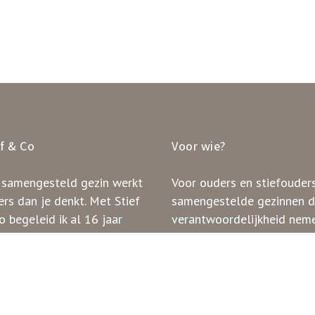
ef & Co
Voor wie?
 samengesteld gezin werkt
Voor ouders en stiefouders
rs dan je denkt. Met Stief
samengestelde gezinnen d
 begeleid ik al 16 jaar
verantwoordelijkheid nem
innen in het doorzien van
voor de dynamiek en werk
ronen en het creëren van
rust, stabiliteit en duidelij
.
verhoudingen.