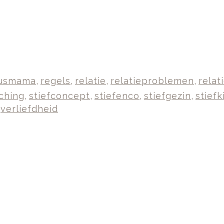
usmama
,
regels
,
relatie
,
relatieproblemen
,
relat
ching
,
stiefconcept
,
stiefenco
,
stiefgezin
,
stiefk
,
verliefdheid