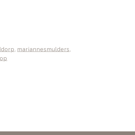
ddorp
,
mariannesmulders
,
hop