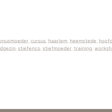
onusmoeder
,
cursus
,
haarlem
,
heemstede
,
hoof
dgezin
,
stiefenco
,
stiefmoeder
,
training
,
works