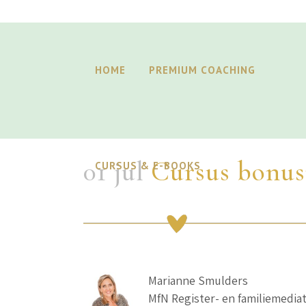
HOME
PREMIUM COACHING
01 jul
Cursus bonus
CURSUS & E-BOOKS
Marianne Smulders
MfN Register- en familiemediat