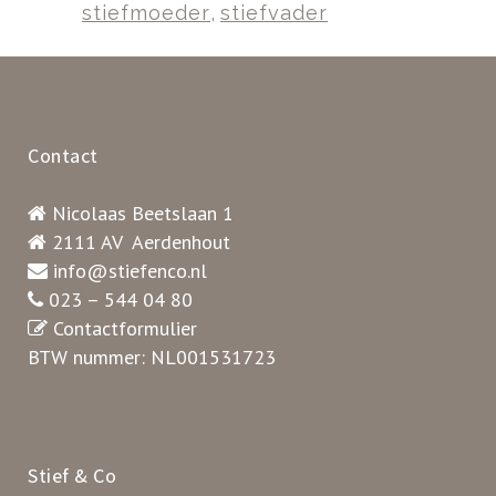
stiefmoeder
,
stiefvader
Contact
Nicolaas Beetslaan 1
2111 AV Aerdenhout
info@stiefenco.nl
023 – 544 04 80
Contactformulier
BTW nummer: NL001531723
Stief & Co