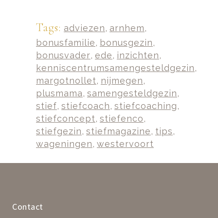
Tags:
adviezen
,
arnhem
,
bonusfamilie
,
bonusgezin
,
bonusvader
,
ede
,
inzichten
,
kenniscentrumsamengesteldgezin
,
margotnollet
,
nijmegen
,
plusmama
,
samengesteldgezin
,
stief
,
stiefcoach
,
stiefcoaching
,
stiefconcept
,
stiefenco
,
stiefgezin
,
stiefmagazine
,
tips
,
wageningen
,
westervoort
Contact