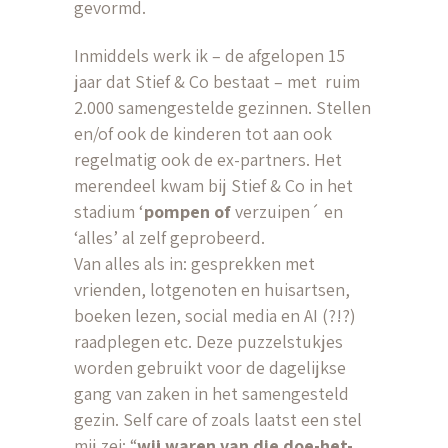
gevormd.
Inmiddels werk ik – de afgelopen 15
jaar dat Stief & Co bestaat – met ruim
2.000 samengestelde gezinnen. Stellen
en/of ook de kinderen tot aan ook
regelmatig ook de ex-partners. Het
merendeel kwam bij Stief & Co in het
stadium ‘
pompen of
verzuipen´ en
‘alles’ al zelf geprobeerd.
Van alles als in: gesprekken met
vrienden, lotgenoten en huisartsen,
boeken lezen, social media en AI (?!?)
raadplegen etc. Deze puzzelstukjes
worden gebruikt voor de dagelijkse
gang van zaken in het samengesteld
gezin. Self care of zoals laatst een stel
mij zei: “
wij waren van die doe-het-