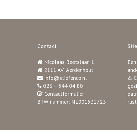
Contact
Sti
Nicolaas Beetslaan 1
Een
2111 AV Aerdenhout
ande
info@stiefenco.nl
& Co
023 – 544 04 80
gez
Contactformulier
pat
BTW nummer: NL001531723
rust