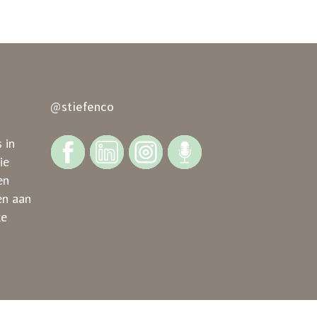
@stiefenco
 in
ie
en
en aan
ke