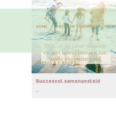
HOME
PREMIUM COACHING
CURSUS & E-BOOKS
Succesvol samengesteld
...