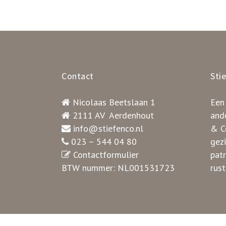
Contact
Sti
Nicolaas Beetslaan 1
Een
2111 AV Aerdenhout
ande
info@stiefenco.nl
& Co
023 – 544 04 80
gez
Contactformulier
pat
BTW nummer: NL001531723
rust