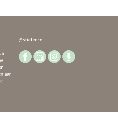
@stiefenco
 in
ie
en
en aan
ke