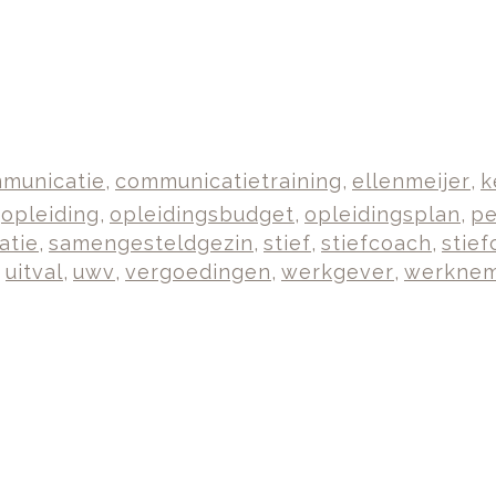
municatie
,
communicatietraining
,
ellenmeijer
,
k
,
opleiding
,
opleidingsbudget
,
opleidingsplan
,
pe
atie
,
samengesteldgezin
,
stief
,
stiefcoach
,
stie
,
uitval
,
uwv
,
vergoedingen
,
werkgever
,
werkne