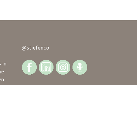
@stiefenco
 in
ie
en
en aan
ke