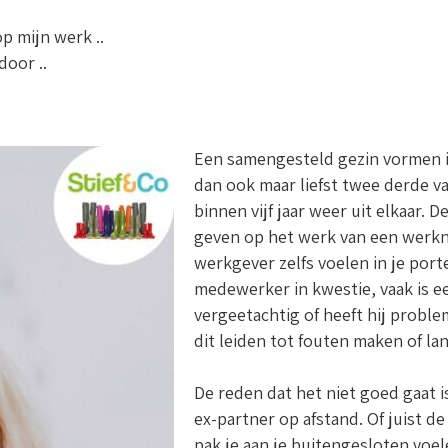
p mijn werk ..
door ..
Een samengesteld gezin vormen is
dan ook maar liefst twee derde 
binnen vijf jaar weer uit elkaar
geven op het werk van een werkne
werkgever zelfs voelen in je por
medewerker in kwestie, vaak is 
vergeetachtig of heeft hij proble
dit leiden tot fouten maken of la
De reden dat het niet goed gaat 
ex-partner op afstand. Of juist 
pak je aan je buitengesloten voele