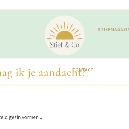
STIEFMAGAZI
g ik je aandacht?
CONTACT
eld gezin vormen ..