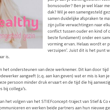
bonusouder? Ben je wel klaar me
dak? Wil je een samengesteld gezi
samen duidelijke afspraken te ma
zijn jullie verwachtingen naar el
conflict tussen ouder en kind of 
beste fundament) onder een same
vorming ervan. Helaas wordt er p
verzuipen’. Juist dit is het punt
r is.
 in het ondersteunen van deze werknemer. Dit kan door ti
ewerker aangeeft (c.q. aan kan geven) wat er mis is kan je
deze persoon minder druk ervaart en de tijd die hij aanwezi
 bij collega’s.
n het volgen van het STIEFconcept-traject van Stief & Co ee
communiceren en werken beide partners aan hun nieuwe ge