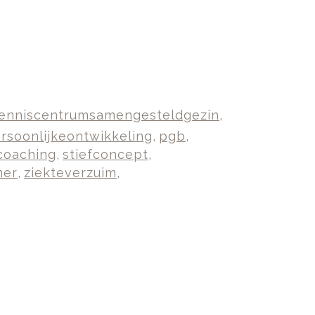
enniscentrumsamengesteldgezin
,
rsoonlijkeontwikkeling
,
pgb
,
fcoaching
,
stiefconcept
,
mer
,
ziekteverzuim
,