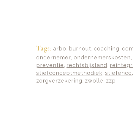
Tags:
arbo
,
burnout
,
coaching
,
com
ondernemer
,
ondernemerskosten
preventie
,
rechtsbijstand
,
reintegr
stiefconceptmethodiek
,
stiefenco
zorgverzekering
,
zwolle
,
zzp