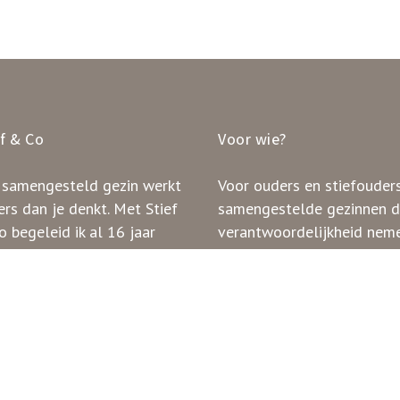
ef & Co
Voor wie?
 samengesteld gezin werkt
Voor ouders en stiefouders
rs dan je denkt. Met Stief
samengestelde gezinnen d
 begeleid ik al 16 jaar
verantwoordelijkheid nem
innen in het doorzien van
voor de dynamiek en werk
ronen en het creëren van
rust, stabiliteit en duidelij
.
verhoudingen.