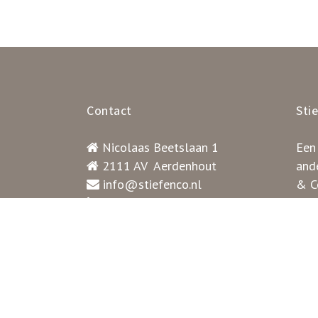
Contact
Sti
Nicolaas Beetslaan 1
Een
2111 AV Aerdenhout
ande
info@stiefenco.nl
& Co
023 – 544 04 80
gez
Contactformulier
pat
BTW nummer: NL001531723
rust