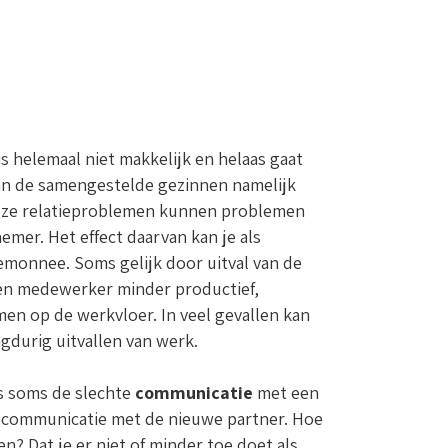
 helemaal niet makkelijk en helaas gaat
van de samengestelde gezinnen namelijk
. Deze relatieproblemen kunnen problemen
mer. Het effect daarvan kan je als
temonnee. Soms gelijk door uitval van de
een medewerker minder productief,
men op de werkvloer. In veel gevallen kan
ngdurig uitvallen van werk.
is soms de slechte
communicatie
met een
de communicatie met de nieuwe partner. Hoe
n? Dat je er niet of minder toe doet als