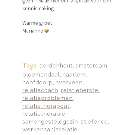
gezin? Maak
hier
een afspraak voor een
kennismaking.
Warme groet
M
arianne
Tags:
aerdenhout
,
amsterdam
,
bloemendaal
,
haarlem
,
hoofddorp
,
overveen
,
relatiecoach
,
relatieherstel
,
relatieproblemen
,
relatietherapeut
,
relatietherapie
,
samengesteldgezin
,
stiefenco
,
werkenaanjerelatie