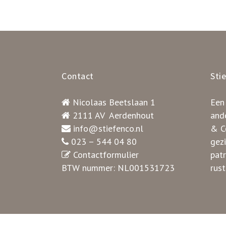
Contact
Sti
Nicolaas Beetslaan 1
Een
2111 AV Aerdenhout
ande
info@stiefenco.nl
& Co
023 – 544 04 80
gez
Contactformulier
pat
BTW nummer: NL001531723
rust