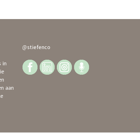
@stiefenco
 in
ie
en
en aan
ke