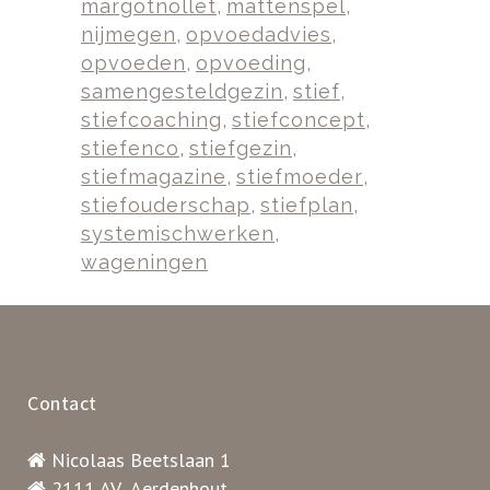
margotnollet
,
mattenspel
,
nijmegen
,
opvoedadvies
,
opvoeden
,
opvoeding
,
samengesteldgezin
,
stief
,
stiefcoaching
,
stiefconcept
,
stiefenco
,
stiefgezin
,
stiefmagazine
,
stiefmoeder
,
stiefouderschap
,
stiefplan
,
systemischwerken
,
wageningen
Contact
Nicolaas Beetslaan 1
2111 AV Aerdenhout